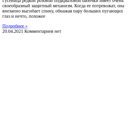
Гусеница редкой розовой подкрыловой бабочки имеет очень
своеобразный защитный механизм. Когда ее потревожат, она
внезапно выгибает спину, обнажая пару больших пугающих
глаз и нечто, похожее
Подробнее »
20.04.2021
Комментариев нет