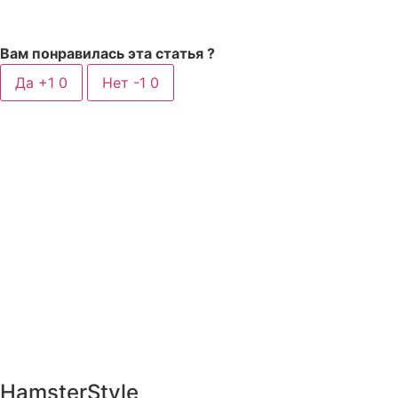
Вам понравилась эта статья ?
Да +1
0
Нет -1
0
HamsterStyle