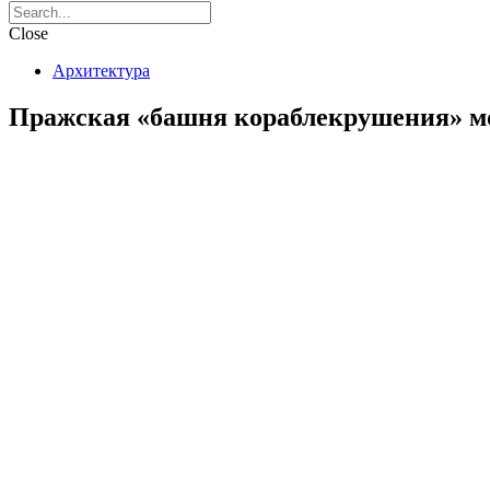
Close
Архитектура
Пражская «башня кораблекрушения» мо