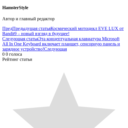
HamsterStyle
Автор и главный редактор
Пред
Предыдущая статья
Космический мотоцикл EVE LUX от
Bandit9 – новый взгляд в будущее!
Следующая статья
Эта концептуальная клавиатура Microsoft
All In One Keyboard включает планшет, сенсорную панель и
зарядное устройство!
Следующая
0
0
голоса
Рейтинг статьи