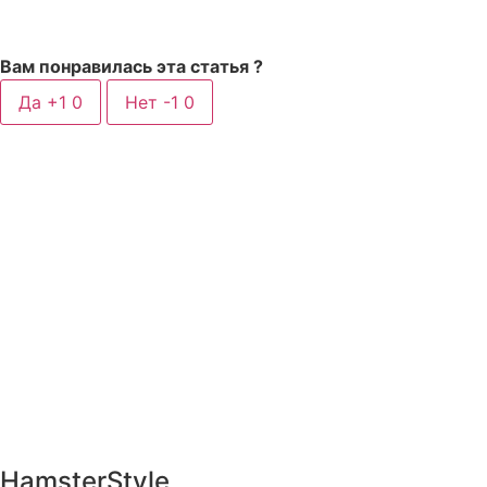
Вам понравилась эта статья ?
Да +1
0
Нет -1
0
HamsterStyle