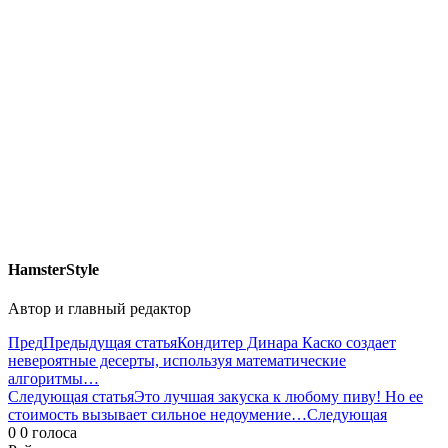
HamsterStyle
Автор и главный редактор
Пред
Предыдущая статья
Кондитер Динара Каско создает
невероятные десерты, используя математические
алгоритмы…
Следующая статья
Это лучшая закуска к любому пиву! Но ее
стоимость вызывает сильное недоумение…
Следующая
0
0
голоса