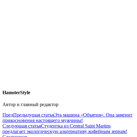
HamsterStyle
Автор и главный редактор
Пред
Предыдущая статья
Эта машина «Объятия». Она заменит
прикосновения настоящего мужчины!
Следующая статья
Студентка из Central Saint Martins
предлагает экологическую альтернативу кофейным зернам!
Следующая